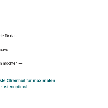
…
te für das
nsive
ren möchten —
te Ölreinheit für
maximalen
 kostenoptimal.