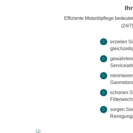
Ih
Effiziente Motorölpflege bedeute
(24/7
erzielen S
gleichzeit
gewährleis
Servicearb
minimieren
Gasmotors
schonen Si
Filterwechs
sorgen Sie
Reinigung