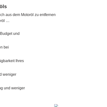
öls
lich aus dem Motoröl zu entfernen
eröl …
r Budget und
n bei
gbarkeit Ihres
nd weniger
ung und weniger