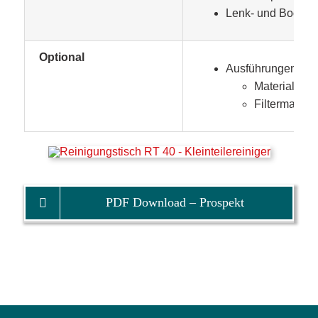
Lenk- und Bockro
Optional
Ausführungen für 
Material Inne
Filtermateria
PDF Download – Prospekt