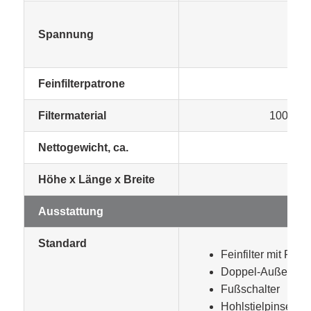
Spannung
Feinfilterpatrone
Filtermaterial
100 % n
Nettogewicht, ca.
Höhe x Länge x Breite
Ausstattung
Standard
Feinfilter mit Filt
Doppel-Außenbehäl
Fußschalter
Hohlstielpinsel mi