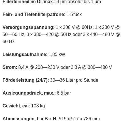
Filterfeinheit im Öl, max.:
3 µm absolut bis 1 µm
Fein- und Tiefenfilterpatrone:
1 Stück
Versorgungsspannung:
1 x 208 V @ 60Hz, 1 x 230 V @
50—60 Hz, 3 x 380—420 @ 50Hz oder 3 x 440—480 V @
60 Hz
Leistungsaufnahme:
1,85 kW
Strom:
8,4 A @ 208—230 V oder 3,3 A @ 380—480 V
Förderleistung (24/7):
30—36 Liter pro Stunde
Auslegungsdruck, max.:
6,5 bar
Gewicht, ca.:
108 kg
Abmessungen, L x B x H:
515 x 517 x 786 mm