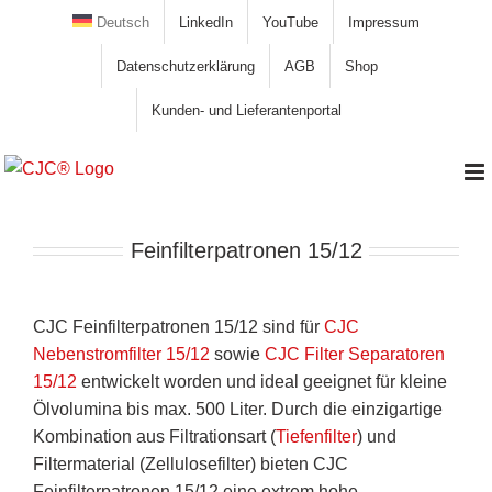
Zum
Deutsch
LinkedIn
YouTube
Impressum
Inhalt
Datenschutzerklärung
AGB
Shop
springen
Kunden- und Lieferantenportal
Feinfilterpatronen 15/12
CJC Feinfilterpatronen 15/12 sind für
CJC
Nebenstromfilter 15/12
sowie
CJC Filter Separatoren
15/12
entwickelt worden und ideal geeignet für kleine
Ölvolumina bis max. 500 Liter. Durch die einzigartige
Kombination aus Filtrationsart (
Tiefenfilter
) und
Filtermaterial (Zellulosefilter) bieten CJC
Feinfilterpatronen 15/12 eine extrem hohe