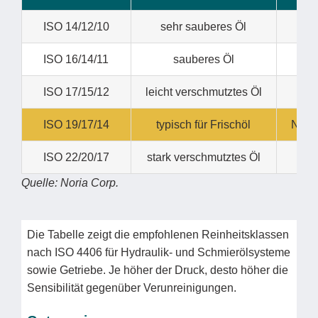
ISO 14/12/10
sehr sauberes Öl
ISO 16/14/11
sauberes Öl
Ser
ISO 17/15/12
leicht verschmutztes Öl
ISO 19/17/14
typisch für Frischöl
Niede
ISO 22/20/17
stark verschmutztes Öl
Quelle: Noria Corp.
Die Tabelle zeigt die empfohlenen Reinheitsklassen
nach ISO 4406 für Hydraulik- und Schmierölsysteme
sowie Getriebe. Je höher der Druck, desto höher die
Sensibilität gegenüber Verunreinigungen.