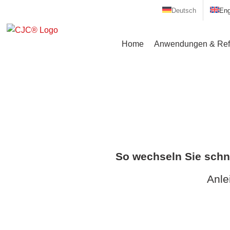
Zum
Deutsch
Eng
Inhalt
springen
Home
Anwendungen & Ref
So wechseln Sie schne
Anle