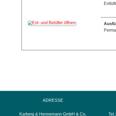
Entlüf
Ausfü
Perman
ADRESSE
Karberg & Hennemann GmbH & Co.
Tel.