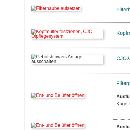
Filte
Kopfm
CJC® 
Filte
Ausfü
Kugelh
Ausfü