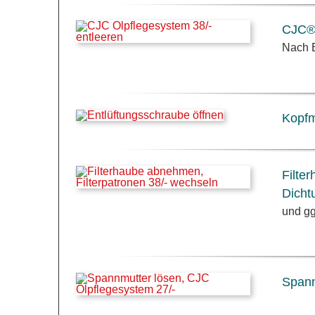
CJC® 
Nach E
Kopfm
Filte
Dicht
und gg
Spann