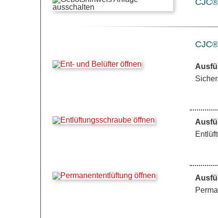
CJC® 
CJC® 
Ausfü
Sicher
Ausfü
Entlüf
Ausfü
Perman