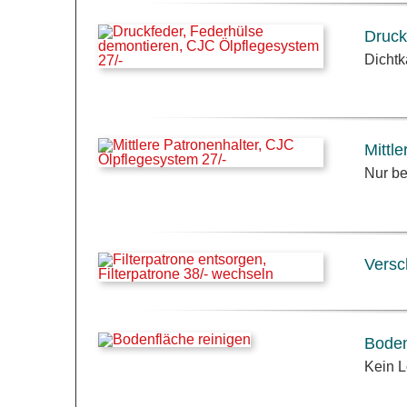
Druck
Dichtk
Mittl
Nur be
Versc
Boden
Kein L