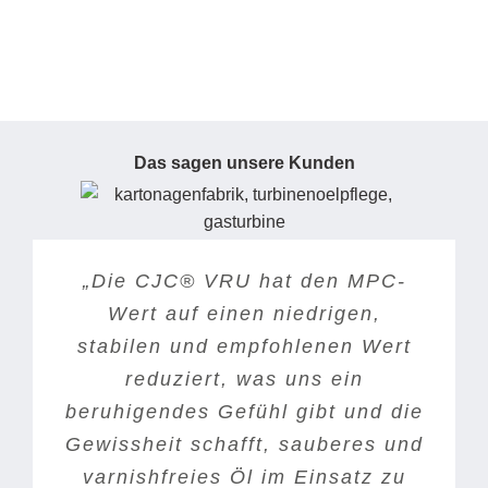
Das sagen unsere Kunden
„Neben der guten Beratung, die
„Vor der Installation des CJC®
„Die CJC® VRU hat den MPC-
Gasturbinenfilters hatten wir bei
wir immer erhalten haben,
Wert auf einen niedrigen,
stabilen und empfohlenen Wert
schätze ich vor allem die hohe
fast jedem Start Probleme mit
Effizienz und kurzfristige
reduziert, was uns ein
den Ventilen für die
beruhigendes Gefühl gibt und die
Wirksamkeit der Behandlung (6
Gasregulierung. Wir haben
Gewissheit schafft, sauberes und
Monate), die es uns ermöglicht,
andere Filtersysteme zur
Varnish-Eliminierung ausprobiert,
varnishfreies Öl im Einsatz zu
die Lebensdauer des Öls zu