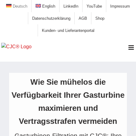
Zum
Deutsch
English
LinkedIn
YouTube
Impressum
Inhalt
Datenschutzerklärung
AGB
Shop
springen
Kunden- und Lieferantenportal
Wie Sie mühelos die
Verfügbarkeit Ihrer Gasturbine
maximieren und
Vertragsstrafen vermeiden
Gasturbinen-Filtration mit CJC®: Ihre