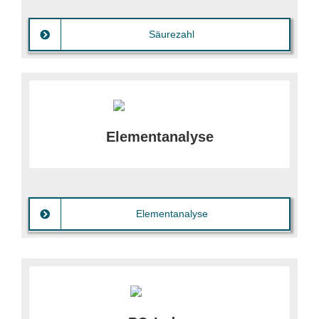
Säurezahl
Wird durchgeführt, um Art und Gehalt an
Additiven, Verschleißelementen und
Elementanalyse
Verunreinigungen im Öl zu ermitteln (< 5 µm).
Elementanalyse
Mit dem PQ-Index werden alle
Verschleißpartikel unabhängig von ihrer