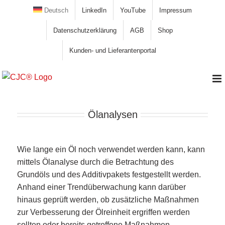
Zum
Deutsch
LinkedIn
YouTube
Impressum
Inhalt
Datenschutzerklärung
AGB
Shop
springen
Kunden- und Lieferantenportal
Ölanalysen
Wie lange ein Öl noch verwendet werden kann, kann
mittels Ölanalyse durch die Betrachtung des
Grundöls und des Additivpakets festgestellt werden.
Anhand einer Trendüberwachung kann darüber
hinaus geprüft werden, ob zusätzliche Maßnahmen
zur Verbesserung der Ölreinheit ergriffen werden
sollten oder bereits getroffene Maßnahmen