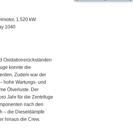
lmotor, 1.520 kW
ay 1040
nd Oxidationsrückständen
fuge konnte die
t werden. Zudem war der
v – hohe Wartungs- und
me Ölverluste. Der
o Jahr für die Zentrifuge
Komponenten nach den
ch – die Dieseldämpfe
r hinaus die Crew.