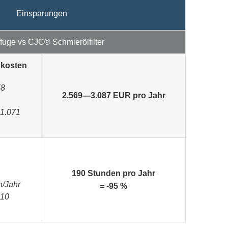
Einsparungen
ifuge vs CJC® Schmierölfilter
skosten
58
2.569—3.087 EUR pro Jahr
 1.071
190 Stunden pro Jahr
n/Jahr
= -95 %
 10