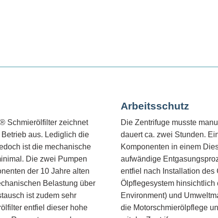
Arbeitsschutz
Schmierölfilter zeichnet
Die Zentrifuge musste manue
Betrieb aus. Lediglich die
dauert ca. zwei Stunden. Ein
Jedoch ist die mechanische
Komponenten in einem Diese
minimal. Die zwei Pumpen
aufwändige Entgasungsproz
nenten der 10 Jahre alten
entfiel nach Installation d
echanischen Belastung über
Ölpflegesystem hinsichtlich
ustausch ist zudem sehr
Environment) und Umweltma
filter entfiel dieser hohe
die Motorschmierölpflege un