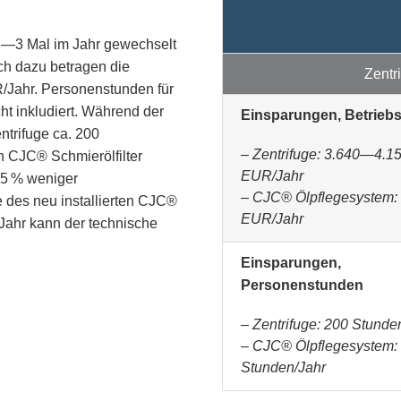
 2—3 Mal im Jahr gewechselt
ch dazu betragen die
Zentr
R/Jahr. Personenstunden für
ht inkludiert. Während der
Einsparungen, Betrieb
ntrifuge ca. 200
– Zentrifuge: 3.640—4.1
en CJC® Schmierölfilter
EUR/Jahr
95 % weniger
– CJC® Ölpflegesystem:
e des neu installierten CJC®
EUR/Jahr
 Jahr kann der technische
Einsparungen,
Personenstunden
– Zentrifuge: 200 Stunde
– CJC® Ölpflegesystem:
Stunden/Jahr