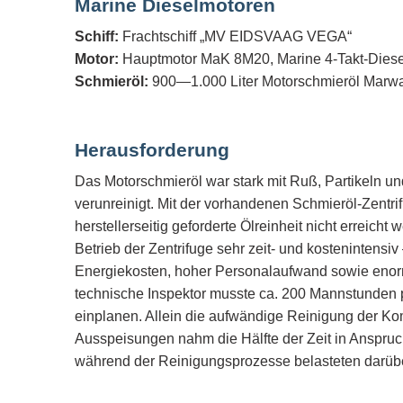
Marine Dieselmotoren
Schiff:
Frachtschiff „MV EIDSVAAG VEGA“
Motor:
Hauptmotor MaK 8M20, Marine 4-Takt-Diese
Schmieröl:
900—1.000 Liter Motorschmieröl Marw
Herausforderung
Das Motorschmieröl war stark mit Ruß, Partikeln u
verunreinigt. Mit der vorhandenen Schmieröl-Zentri
herstellerseitig geforderte Ölreinheit nicht erreich
Betrieb der Zentrifuge sehr zeit- und kostenintensi
Energiekosten, hoher Personalaufwand sowie enor
technische Inspektor musste ca. 200 Mannstunden pr
einplanen. Allein die aufwändige Reinigung der 
Ausspeisungen nahm die Hälfte der Zeit in Anspru
während der Reinigungsprozesse belasteten darübe