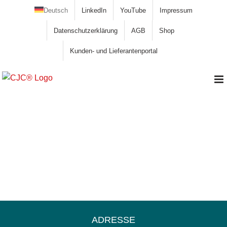
Zum
Deutsch
LinkedIn
YouTube
Impressum
Inhalt
Datenschutzerklärung
AGB
Shop
springen
Kunden- und Lieferantenportal
Getriebeölfilter, Mühlengetriebe,
Lagerschmierung
ADRESSE